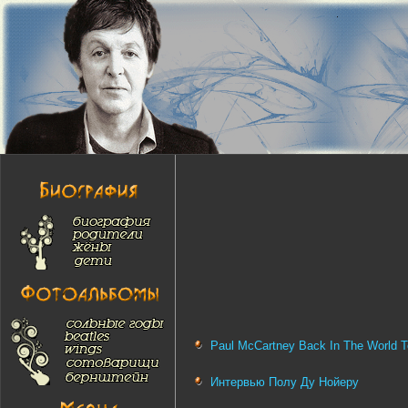
Paul McCartney Back In The World T
Интервью Полу Ду Нойеру