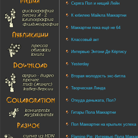
Скряга Пол и нищий Лейн
К юбилею Майкла Маккартни
Маккартни пока ещё не 64
Классовый акт
Интервью Энтони Де Кёртису
Yesterday
Вторая молодость экс-битла
Творческая Линда
Откуда деньжата, Пол?
Гитары Пола Маккартни
Пол Маккартни на крыльях успеха
Flaming Pie: Интервью Пола Макка