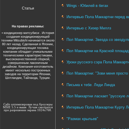
Wings - Юбилей в бегах
Статьи
Интервью Пола Маккартни перед вы
На правах рекламы:
Интервью с Хизер Миллз
•
кондиционер митсубиси
. История
создания кондиционирующей
Пол Маккартни. Звезда со звездул
техники Mitsubishi начинается около
80 лет назад. Сделанная в Японии,
кондиционирующая техника
Пол Маккартни на Красной площад
компании обладает уникальными
техническими характеристиками,
высококачественной сборкой,
Уроки русского сэра Пола Маккарт
совершенным лаконичным
дизайном. Компания-изготовитель
имеет несколько построенных
Пол Маккартни: "Зови меня просто 
заводов на территории Японии,
Шотландии, Тайланда, Турции.
Письма к тебе. Леди Линда
Пол Маккартни ласкает "русскую л
Сайт оптимизирован под броузеры
Интервью Пола Маккартни Курту Л
MSIE 5.5 и выше. Лучше смотрится
при разрешении экрана 1024х768.
"Размах крыльев"