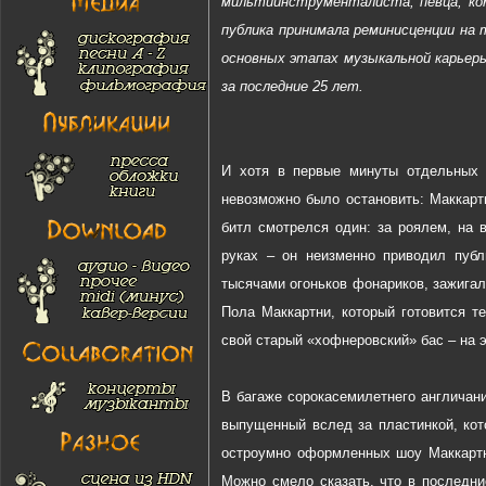
мильтиинструменталиста, певца, ком
публика принимала реминисценции на
основных этапах музыкальной карьер
за последние 25 лет.
И хотя в первые минуты отдельных к
невозможно было остановить: Маккарт
битл смотрелся один: за роялем, на 
руках – он неизменно приводил публ
тысячами огоньков фонариков, зажигал
Пола Маккартни, который готовится т
свой старый «хофнеровский» бас – на э
В багаже сорокасемилетнего англичани
выпущенный вслед за пластинкой, кот
остроумно оформленных шоу Маккартн
Можно смело сказать, что в последн