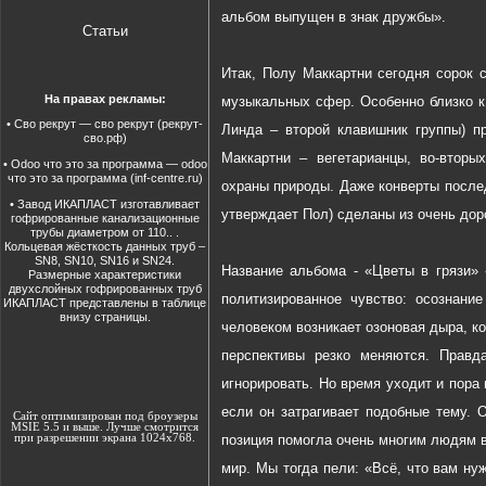
альбом выпущен в знак дружбы».
Статьи
Итак, Полу Маккартни сегодня сорок 
На правах рекламы:
музыкальных сфер. Особенно близко к
•
Сво рекрут
— сво рекрут (рекрут-
Линда – второй клавишник группы) п
сво.рф)
Маккартни – вегетарианцы, во-вторы
•
Odoo что это за программа
— odoo
что это за программа (inf-centre.ru)
охраны природы. Даже конверты послед
•
Завод ИКАПЛАСТ изготавливает
утверждает Пол) сделаны из очень доро
гофрированные канализационные
трубы диаметром от 110..
.
Кольцевая жёсткость данных
труб
–
SN8, SN10, SN16 и SN24.
Название альбома - «Цветы в грязи» 
Размерные характеристики
двухслойных гофрированных труб
политизированное чувство: осознани
ИКАПЛАСТ представлены в таблице
внизу страницы.
человеком возникает озоновая дыра, ко
перспективы резко меняются. Правд
игнорировать. Но время уходит и пора
если он затрагивает подобные тему. 
Сайт оптимизирован под броузеры
MSIE 5.5 и выше. Лучше смотрится
при разрешении экрана 1024х768.
позиция помогла очень многим людям 
мир. Мы тогда пели: «Всё, что вам ну