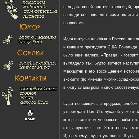
вслед за своей соотечественницей, п
насладиться последствиями политики 
вопросами.
Идея выпуска альбома в России, по сл
и бывшего президента США Рональда Р
было ещё далеко. «Правда, - говорит
выглядело так, будто вот-вот насту
Маккартни и его восхищением истори
экс-битл (по мнению многих, хладнокр
в книгу славы рока и свою собственную
Едва появившись в продаже, альбом 
утверждает Пол. И с лукавой усмешкой
которые слишком уверены в своём тота
это, а русские – нет. Зато теперь я м
И, по-моему, шутка удалась». Шутка 