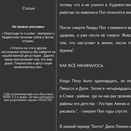
потому что я не учился в Художестве
Статьи
работам по живописи Пол относится вес
На правах рекламы:
После смерти Линды Пол стремился выр
•
Переходи по
ссылке
- материал о
здорова, и уже после её смерти. Живо
бюджетном лечении зубов в Китае,
отзывы.
тем, что наступает в жизни, после т
•
Ответы на эти и другие
бурные".
актуальные вопросы Вы найдете на
нашей винной дегустации
. Дарите
яркие впечатления тем, кто вам
дорог. Творчество и
дегустация
КАК ВСЁ НАЧИНАЛОСЬ
великолепных вин.
Когда Полу было одиннадцать, он п
Пикассо и Дали. Затем в четырнадцать 
Сайт оптимизирован под броузеры
в Спике - районе, где он как раз прож
MSIE 5.5 и выше. Лучше смотрится
при разрешении экрана 1024х768.
районы его детства - Уэстерн Авеню и
рисовать", - говорил Пол годы спустя.
В ранний период "Битлз" Джон Леннон