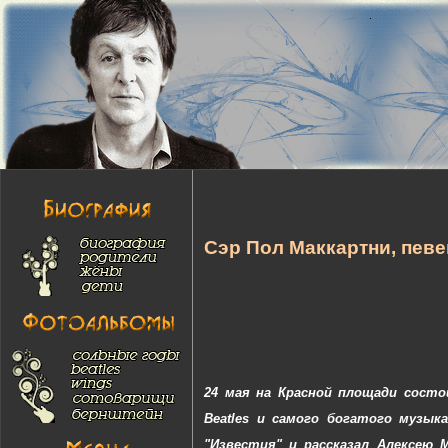
Cэр Пол Маккартни, певец
24 мая на Красной площади сост
Beatles и самого богатого музык
"Известия" и рассказал Алексею