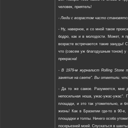
человек, приятель!
- Люди с возрастом часто становятся
- Ну, наверное, и со мной такое проис
бодро, как и в молодости. Может, я 
возрасте встречаются такие зануды! С
что (совсем уж благодушным тоном) у 
прекрасна!
- В 1979-м журналист Rolling Ston
занятие на свете". Вы ответили. чт
- Да то же самое. Разумеется, мне д
непосильная ноша, ужас-ужас-ужас". 
площади, и это так утомительно, и б
жизнь! Как в Бразилии где-то в 90-е
площадки и толпы. Ничего особо утомит
посерьезней моей. Спускаться в шахты,