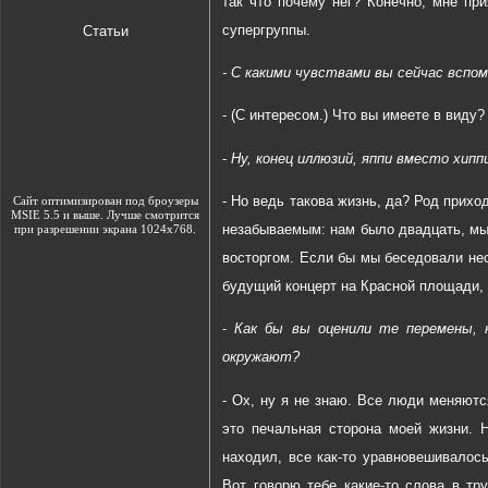
так что почему нег? Конечно, мне пр
супергруппы.
Статьи
- С какими чувствами вы сейчас вспоми
- (С интересом.) Что вы имеете в виду?
-
Ну, конец иллюзий, яппи вместо хипп
- Но ведь такова жизнь, да? Род прихо
Сайт оптимизирован под броузеры
MSIE 5.5 и выше. Лучше смотрится
незабываемым: нам было двадцать, мы 
при разрешении экрана 1024х768.
восторгом. Если бы мы беседовали нес
будущий концерт на Красной площади, 
-
Как бы вы оценили те перемены, 
окружают?
- Ох, ну я не знаю. Все люди меняютс
это печальная сторона моей жизни. 
находил, все как-то уравновешивалос
Вот говорю тебе какие-то слова в тр