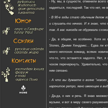
- Ну, мы, в сущности, отменили всего 
надеяться, последний. Так что нет, не
-
В 90-е годы стало обычным делом гов
и слушать-то нечего. И я знаю, что 
так. А вас никогда не обуревали схож
- Да, в общем, не особенно. Хотя их 
Stones, Джими Хендрикс... Едва ли к
много неплохих команд, всяких нович
что-то, что останется надолго. Нет, 
чохом перечеркнуть. Удивительно, что
ним связано.
- А что вы думаете о волне "нового р
нарочитое ретро, явно имеющее в виду
- Да-да, о них и речь. Я знаю множес
музыки, и вот в меру своего разумения