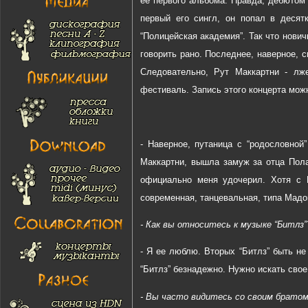
ее первого альбома. Правда, дебютом 
первый его сингл, он попал в десят
“Полицейская академия”. Так что нович
говорить рано. Последнее, наверное, с
Следовательно, Рут Маккартни - лже
фестиваль. Запись этого концерта мож
- Наверное, путаница с “родословной”
Маккартни, вышла замуж за отца Пол
официально меня удочерил. Хотя с П
современная, танцевальная, типа Мадо
- Как вы относитесь к музыке “Битлз”
- Я ее люблю. Вторых “Битлз” быть не
“Битлз” безнадежно. Нужно искать свое
- Вы часто видитесь со своим брато