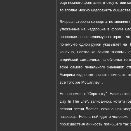
еще немного фантазии, в отсутствии 
то вполне можно будоражить обществе
Лицевая сторона конверта, по мнению 
уложенные на надгробие в форме бас-
понесшие невосполнимую потерю... чет
почему-то одной рукой указывает на П
конечно, настолько близко знакомы 
индийской символике, на обложке того
тоже самого печального значения: о
Америки издревле принято помечать от
все того же McCartney...
Но вернемся к "Сержанту". Начинается
Day In The Life", записанной, кстати г
первая песня Beatles, сочиненная ква
назовешь. Речь в ней идет о человеке
происшествия личность погибшего так ж