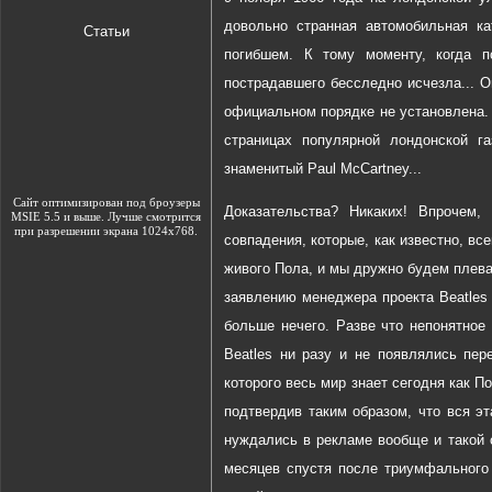
довольно странная автомобильная ка
Статьи
погибшем. К тому моменту, когда п
пострадавшего бесследно исчезла... 
официальном порядке не установлена.
страницах популярной лондонской га
знаменитый Paul McCartney...
Сайт оптимизирован под броузеры
Доказательства? Никаких! Впрочем,
MSIE 5.5 и выше. Лучше смотрится
при разрешении экрана 1024х768.
совпадения, которые, как известно, вс
живого Пола, и мы дружно будем плев
заявлению менеджера проекта Beatles
больше нечего. Разве что непонятное 
Beatles ни разу и не появлялись пер
которого весь мир знает сегодня как 
подтвердив таким образом, что вся э
нуждались в рекламе вообще и такой с
месяцев спустя после триумфального 