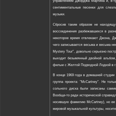
управлением Джорджа Мартина и, в-тр
сентиментальные песенки для слезл
музыки.
Сбросив таким образом не находящу
воссоединения разбежавшихся в разн
некоторое время отвлекают Джона, Д
чего записывается весьма и весьма нео
Mystery Tour", довольно серьезно пос
выходит безымянный двойной альбом,
фильм с Желтой Подводной Лодкой в гл
В конце 1969 года в домашней студии 
группа проекта: "McCartney". Не тол
сольного диска были записаны сами
Вообще-то ради исторической справедл
носившую фамилию McCartney), но ее 
мировой музыкальной культуры, носител