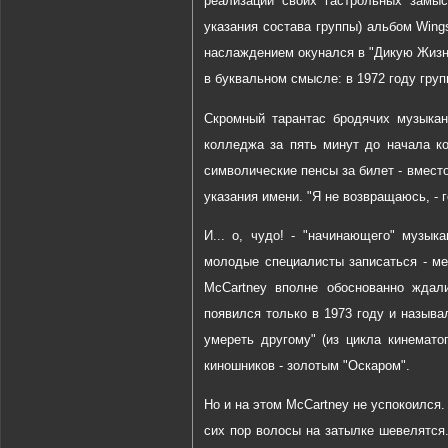
реализации своих гастрольных замыс
указания состава группы) альбом Wing
наслаждением окунался в "Дикую Жизнь
в буквальном смысле: в 1972 году груп
Скромный тарантас бродячих музыкан
колледжа за пять минут до начала ко
символические пенсы за билет - вмест
указания имени. "Я не возвращаюсь, - г
И... о, чудо! - "начинающего" музык
молодые специалисты записаться - ме
McCartney вполне обоснованно ждал
появился только в 1973 году и назыв
умереть другому" (из цикла кинемат
киношников - золотым "Оскаром".
Но и на этом McCartney не успокоился.
сих пор волосы на затылке шевелятся. 