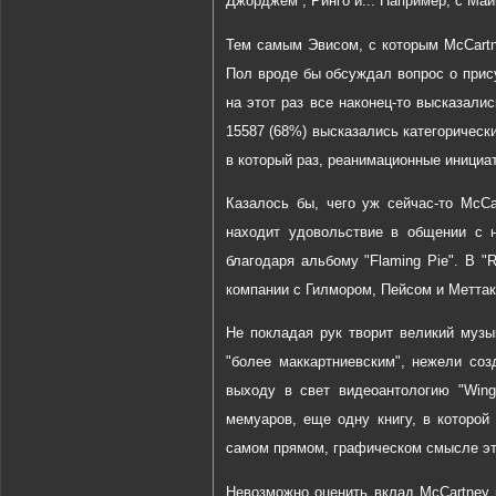
Джорджем , Ринго и... Например, с Ма
Тем самым Эвисом, с которым McCartn
Пол вроде бы обсуждал вопрос о прис
на этот раз все наконец-то высказали
15587 (68%) высказались категорическ
в который раз, реанимационные инициат
Казалось бы, чего уж сейчас-то McCa
находит удовольствие в общении с 
благодаря альбому "Flaming Pie". В "
компании с Гилмором, Пейсом и Меттакс
Не покладая рук творит великий музы
"более маккартниевским", нежели соз
выходу в свет видеоантологию "Wing
мемуаров, еще одну книгу, в которой
самом прямом, графическом смысле эт
Невозможно оценить вклад McCartney 