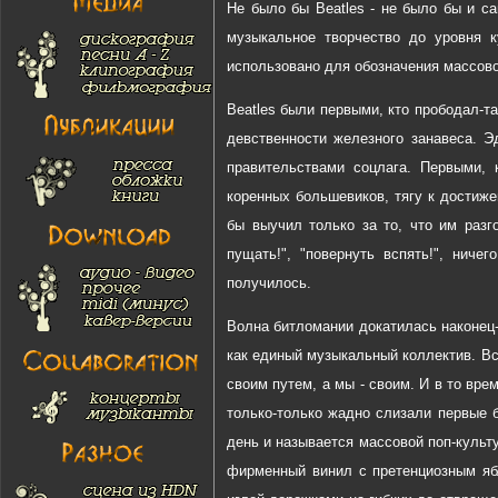
Не было бы Beatles - не было бы и са
музыкальное творчество до уровня к
использовано для обозначения массово
Beatles были первыми, кто прободал-
девственности железного занавеса. Э
правительствами соцлага. Первыми, 
коренных большевиков, тягу к достиж
бы выучил только за то, что им разг
пущать!", "повернуть вспять!", нич
получилось.
Волна битломании докатилась наконец-
как единый музыкальный коллектив. Вс
своим путем, а мы - своим. И в то вр
только-только жадно слизали первые б
день и называется массовой поп-культ
фирменный винил с претенциозным яб