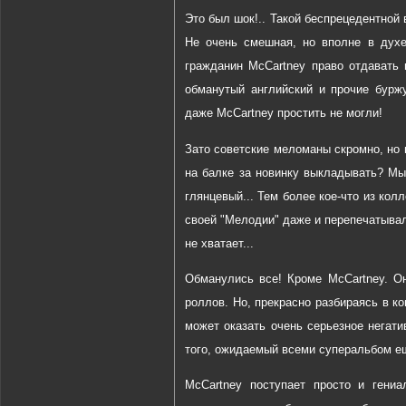
Это был шок!.. Такой беспрецедентной 
Не очень смешная, но вполне в духе
гражданин McCartney право отдавать 
обманутый английский и прочие бурж
даже McCartney простить не могли!
Зато советские меломаны скромно, но 
на балке за новинку выкладывать? Мы 
глянцевый... Тем более кое-что из ко
своей "Мелодии" даже и перепечатывали
не хватает...
Обманулись все! Кроме McCartney. Он
роллов. Но, прекрасно разбираясь в ко
может оказать очень серьезное негат
того, ожидаемый всеми суперальбом ещ
McCartney поступает просто и гениа