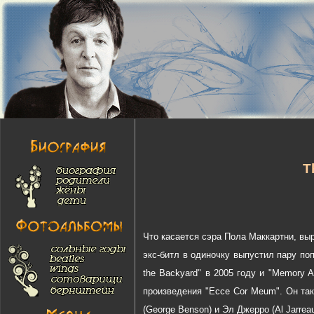
T
Что касается сэра Пола Маккартни, вы
экс-битл в одиночку выпустил пару п
the
Backyard
" в 2005 году и "
Memory
A
произведения "
Ecce
Cor
Meum
". Он та
(
George
Benson
) и Эл Джерро (
Al
Jarrea