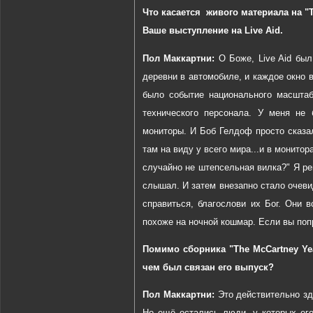
Что касается
живого материала на "
Ваше выступление на
Live
Aid
.
Пол Маккартни:
О Боже,
Live
Aid
был
деревни в автомобиле, и каждое окно 
было событие национального масштаб
технического
персонала
.
У меня не 
мониторы. И Боб Гелдоф просто сказал
там на виду у всего мира...и в монито
случайно не штепсельная вилка?" Я ре
слышал. И затем внезапно стало очеви
справиться, благослови их Бог. Они 
похоже
на
ночной
кошмар
.
Если вы поп
Помимо сборника "
The
McCartney
Ye
чем был связан его выпуск?
Пол Маккартни:
Это действительно зд
Но ещё остались люди, у которых его