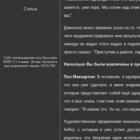
кажется, уже пора. Мы
хотим
над
этим
Статьи
вас".
Довольно
много
времени
ушло
на
то
,
ч
чего продемонстрировали мне результат
никогда не видел этого видео в подо
просто сказал:
"
Приступим к работе, па
Сайт оптимизирован под броузеры
MSIE 5.5 и выше. Лучше смотрится
Насколько
Вы
были
вовлечены
в
пр
при разрешении экрана 1024х768.
Пол Маккартни:
В основном, я одобря
что они уже сделали, и меня очаров
которые представляют собой ещё одн
что
я
был
очень
счастлив
этим
занима
говорил: "Я помню это. Ух-ты, это изу
Художественное оформление изначальн
Airfix
), с которым я уже успел достат
родилась эта безумная идея использ