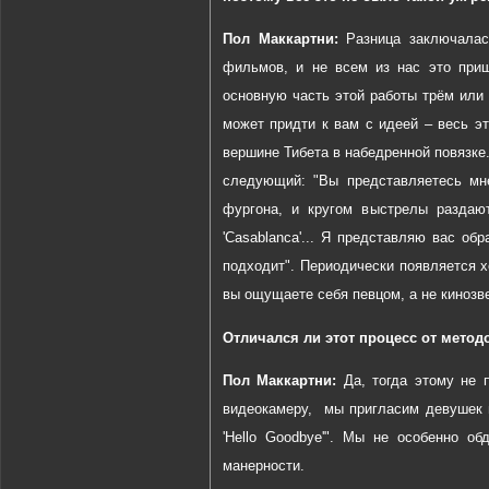
Пол Маккартни:
Разница заключалась
фильмов, и не всем из нас это приш
основную часть этой работы трём или
может придти к вам с идеей – весь э
вершине Тибета в набедренной повязке.
следующий: "Вы представляетесь мне
фургона, и кругом выстрелы раздаю
'
Casablanca
'... Я
представляю
вас
обр
подходит". Периодически появляется х
вы ощущаете себя певцом, а не кинозв
Отличался ли этот процесс от методо
Пол Маккартни:
Да, тогда этому не п
видеокамеру,
мы пригласим девушек 
'Hello Goodbye'".
Мы не особенно обд
манерности.