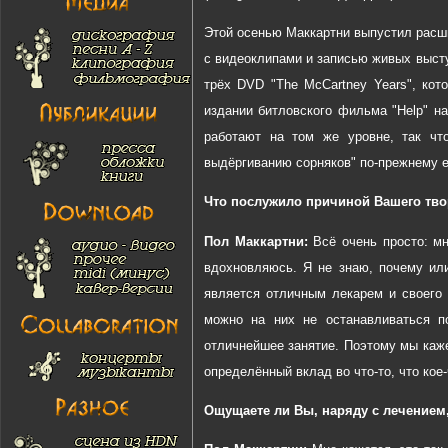
Этой осенью Маккартни выпустил расш
с видеоклипами и записью живых высту
трёх
DVD
"
The
McCartney
Years
", ко
издании битловского фильма "
Help
" н
работают на том же уровне, так чт
выдёргиванию сорняков" по-прежнему е
Что послужило причиной Вашего тво
Пол Маккартни:
Всё очень просто: мн
вдохновляюсь. Я не знаю, почему или
является отличным лекарем и своего 
можно на них не останавливаться п
отличнейшее занятие. Поэтому мы каже
определённый вклад во что-то, что кое-
Ощущаете ли Вы, наряду с лечением