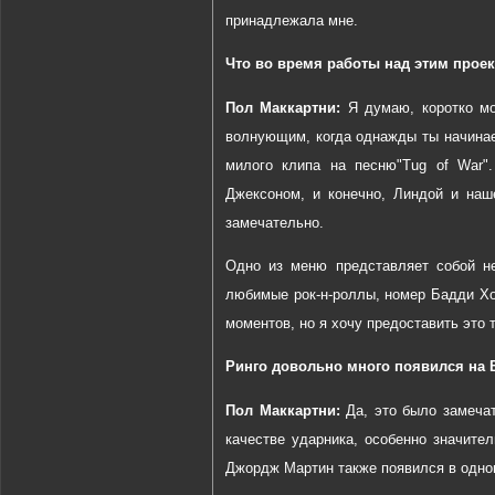
принадлежала мне.
Что во время работы над этим прое
Пол Маккартни:
Я думаю, коротко мож
волнующим, когда однажды ты начинае
милого клипа на песню"
Tug
of
War
"
Джексоном, и конечно, Линдой и наш
замечательно.
Одно из меню представляет собой н
любимые рок-н-роллы, номер Бадди Хол
моментов, но я хочу предоставить это 
Ринго довольно много появился на 
Пол
Маккартни
:
Да
,
это
было
замеча
качестве ударника, особенно значител
Джордж Мартин также появился в одном