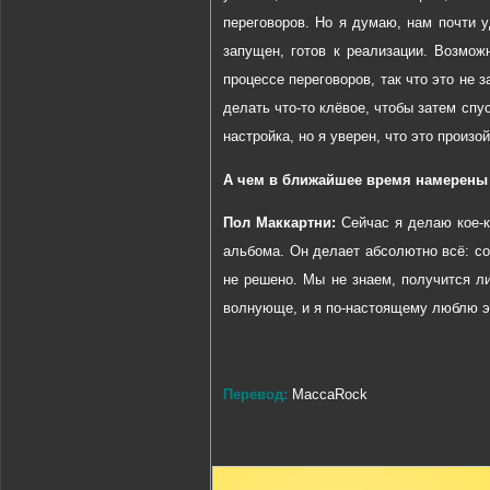
переговоров. Но я думаю, нам почти 
запущен
,
готов
к
реализации
.
Возможн
процессе переговоров, так что это не 
делать что-то клёвое, чтобы затем спу
настройка, но я уверен, что это произ
А чем в ближайшее время намерены
Пол Маккартни:
Сейчас я делаю кое-к
альбома. Он делает абсолютно всё: со
не решено. Мы не знаем, получится ли
волнующе, и я по-настоящему люблю э
Перевод:
MaccaRock