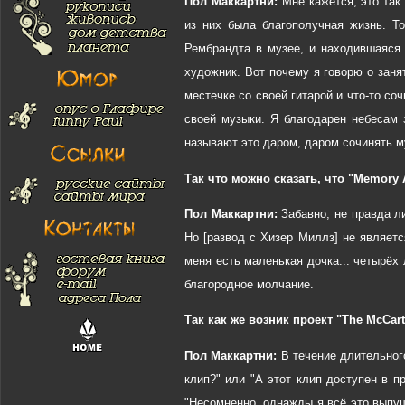
Пол Маккартни:
Мне кажется, это так.
из них была благополучная жизнь. Т
Рембрандта в музее, и находившаяся
художник. Вот почему я говорю о заня
местечке со своей гитарой и что-то со
своей музыки. Я благодарен небесам 
называют это даром, даром сочинять му
Так что можно сказать, что "
Memory
Пол Маккартни:
Забавно, не правда л
Но [развод с Хизер Миллз] не являетс
меня есть маленькая дочка... четырёх 
благородное молчание
.
Так
как
же
возник
проект
"The McCart
Пол Маккартни:
В течение длительног
клип?" или "А этот клип доступен в 
"Несомненно, однажды я всё это выпу