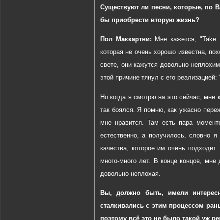
Существуют ли песни, которые, по 
бы приобрести вторую жизнь?
Пол Маккартни:
Мне кажется, "
Take
которая не очень хорошо известна, по
свете, они кажутся довольно неплохими
этой причине тянул с его реализацией:
Но когда я смотрю на это сейчас, мне 
так боялся. Я помню, как ужасно переж
мне нравится. Там есть пара момент
естественно, а получилось, словно я
качества
,
которое
им
очень
подходит
много-много лет. В конце концов, мне
довольно неплохая.
Вы, должно быть, имели интерес
сталкивались с этим процессом ран
поэтому всё это не было такой уж р