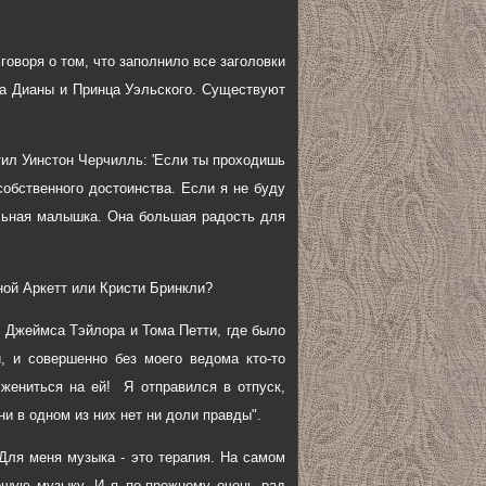
оворя о том, что заполнило все заголовки
ка Дианы и Принца Уэльского. Существуют
тил Уинстон Черчилль: 'Если ты проходишь
собственного достоинства. Если я не буду
ельная малышка. Она большая радость для
ной Аркетт или Кристи Бринкли?
ты Джеймса Тэйлора и Тома Петти, где было
и, и совершенно без моего ведома кто-то
 жениться на ей! Я отправился в отпуск,
и в одном из них нет ни доли правды".
 Для меня музыка - это терапия. На самом
ошую музыку. И я по-прежнему очень рад