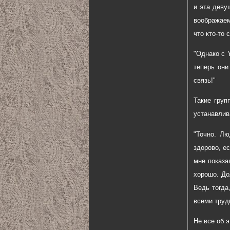
и эта деву
воображаем
что кто-то 
"Однако с Y
теперь они
связь!"
Такие груп
устанавлив
"Точно. Лю
здорово, е
мне показа
хорошо. До
Ведь тогда
всеми труд
Не все об э