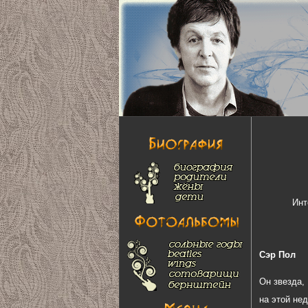
Инт
Сэр Пол
Он звезда,
на этой не