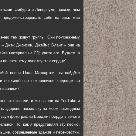
ряками Гамбурга и Ливерпуля, прежде чем
е продемонстрировать себя на весь мир
менно там живут группы. Они по-прежнему
ы – Джек Джонсон, Джеймс Блант – они на
вайте материал на CD; учите его. Будьте в
ом по-прежнему чувствуется сердце".
юбой песни Пола Маккартни, вы найдёте
ии восхищённых поклонников, сидящих со
ти записи?
 кое-что искали, и мы зашли на YouTube и
ень здорово, поскольку на моём последнем
пользуя фотографии Бриджит Бардо в зените
ельной. То, как я представлял эту песню,
ьшие, современные здания и перекрёстки,