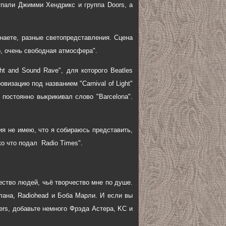
упали Джимми Хендрикс и группа Doors, а
 знаете, разные светопредставления. Сцена
о, очень свободная атмосфера".
ht and Sound Rave", для которого Beatles
визацию под названием "Carnival of Light"
 постоянно выкрикивал слово "Barcelona".
ия не имею, что я собираюсь представить,
о что подал Radio Times".
ество людей, чьё творчество мне по душе.
илана, Radiohead и Боба Марли. И если вы
hters, добавьте немного Фрэда Астера, KC и