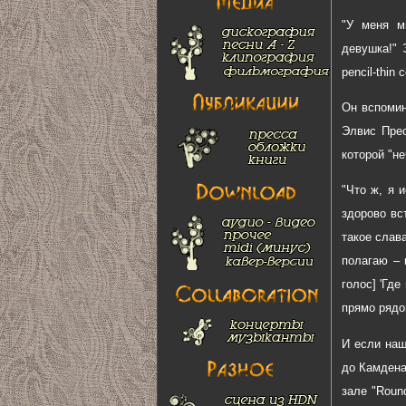
"У меня м
девушка!" 
pencil-thi
Он вспомин
Элвис Прес
которой "не
"Что ж, я 
здорово вс
такое слав
полагаю – 
голос] 'Где
прямо рядом
И если наш
до Камдена
зале "Roun