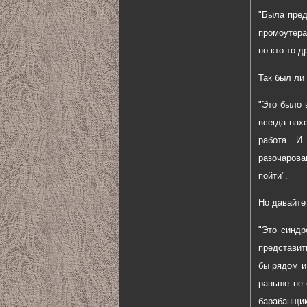
"Была пред
промоутера
но кто-то д
Так был ли
"Это было 
всегда нах
работа. И
разочарова
пойти".
Но давайте
"Это синдр
представит
бы рядом и
раньше не
барабанщик