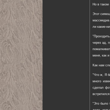
Но в таком 
Этот сияющ
массмедиа 
ли какие-н
"Проходить
через ад, 
помалкиват
меня, как и
Как нам сл
"Что ж, Я 
много изве
сделал фот
встретился
"Это было 
деле, испы