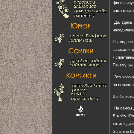
финансируе
само место
"Да, здесь
находилась
Последнее 
записали п
- спонтанн
Почему бы 
"Это хорош
но возможн
Вы бы хоте
"На самом 
В моём iPo
хотите диск
Sunshine Ba