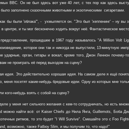
мых BBC. Он не был здесь вот уже 40 лет, с тех пор как здесь выст
 было заполнено сказочными животными и экзотическими сигаретами.
 как бы были 'облака'", - ухмыляется он. "Это был 'хеппенинг' – ну вы
 в центре, и ты мог бесконечно ходить вокруг неё. Фантастическое мест
представление, прошедшее в 1967 году называлось "A Million Volt Lig
роизведение, которое они так и никогда не выпустили, 13-минутную импро
ые ударные, орган, гитары и вокал; кроме того, Джон Леннон почему-то
вам не проиграть её перед выходом на сцену?
ая идея. Это действительно хорошая идея. На самом деле я ещё понят
о, меня посетят какие-нибудь бредовые идеи. Одну из которых мне тольк
ли кого-нибудь взять с собой на сцену?
деле у меня нет сильного желания с кем-то сотрудничать, но есть множ
d можно найти всё: от Kaiser Chiefs до Нила Янга, Guillemots, Боба Д
отечных ритмов, то это будет "I Will Survive". Смешайте это с Foo Fig
nd, возможно, также Fatboy Slim, и мы получим то, что надо!"