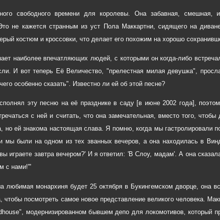
ного свободного времени для королевы. Она забавная, смешная, и
Это не кажется странным из уст Пола Маккартни, сидящего на диван
n серый костюм и кроссовки, что делает его похожим на хорошо сохранивш
ает наиболее впечатляющих людей, с которыми он когда-либо встреча
ли. И вот теперь Её Величество, "прелестная милая девушка", просл
чего особенно сказать". Известно ли ей об этой песне?
исполнял эту песню на её празднике в саду [в июне 2002 года], поэтом
тречаться с ней и считать, что она замечательная, вместо того, чтобы 
а, но ей знакома настоящая слава. Я помню, когда мы гастролировали п
и мы были на одном из тех званных вечеров, а она находилась в Винд
 вы играете завтра вечером?' И я ответил: 'В Слоу, мадам'. А она сказа
 с нами!'"
а любимая монархиня будет 25 октября в Букингемском дворце, она вс
, чтобы посмотреть самое новое представление великого человека. Мак
dhouse", модернизированном бывшем депо для локомотивов, который пр