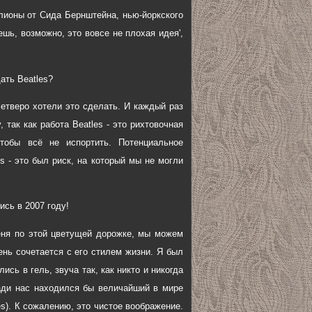
лионы от Сида Бернштейна, нью-йоркского
ешь, возможно, это вовсе не плохая идея',
ать Beatles?
 четверо хотели это сделать. И каждый раз
 так как работа Beatles - это рихтовочная
тобы всё не испортить. Потенциальное
s - это был риск, на который мы не могли
ись в 2007 году!
меня по этой цветущей дорожке, мы можем
ень сочетается с его стилем жизни. Я был
сь в гель, звуча так, как никто и никогда
ди нас находился бы величайший в мире
s). К сожалению, это чистое воображение.