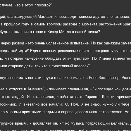
случае, что в этом плохого?"
ий, фантазирующий Маккартни производит совсем другое впечатление, г
в прошлом году в самом громком разводе с момента расторжения бра
ибудь сожаления о главе с Хизер Миллз в вашей жизни?
 через развод - это очень болезненное испытание. Но как однажды заме
продолжай идти!' Единственным решением является сохранять чувство 
ь, я потеряю намерение обладать этим чувством. Но У меня замечат
 мои старшие дети, так что я счастливый человек".
едует понимать все эти слухи о ваших романах с Рене Зелльвегер, Роза
был в отпуске в Америке", - пожимает плечами он, - "и посещал концер
стных людей. Я остановился, чтобы сказать "привет" Кристи Бринкл
оснимок. И внезапно все начали: 'O, Пол, я не знаю, нужно ли тебе
 со многими приятными людьми и спровоцировал множество слухов. Но н
трудное время", - добавляет он, - " но музыка потрясающий целитель.
тание трудностями только концентрирует моё желание создавать хор