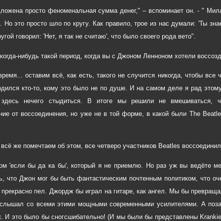
ложена просто феноменальная сумма денег," – вспоминает он. - " Мил
. Но это просто шло по кругу. Как правило, трое из нас думали: 'Ты зна
ругой говорил: 'Нет, я так не считаю', что было своего рода вето".
 когда-нибудь такой период, когда вы с Джоном Ленноном хотели воссозд
время... оставим всё, как есть, такого не случится никогда, чтобы все
одился кто-то, кому это было не по душе. И на самом деле я рад этому,
 здесь нечего стыдиться. В итоге мы решили не вмешиваться, ч
ние от воссоединения, но уже не в той форме, в какой были The Beatle
 всё же помечтаем об этом, все четверо участников Beatles воссоединил
ом 'если бы да ка бы', который я не приемлю. Но раз уж вы ведёте 
ь, что Джон мог бы быть фантастическим почтенным политиком, что оч
 прекрасно пел. Джордж бы играл на гитаре, как ангел. Мы бы превращали
 слышал со всеми этими мощными современными усилителями. А поза
. И это было бы сногсшибательно! (И мы были бы представлены Krankie