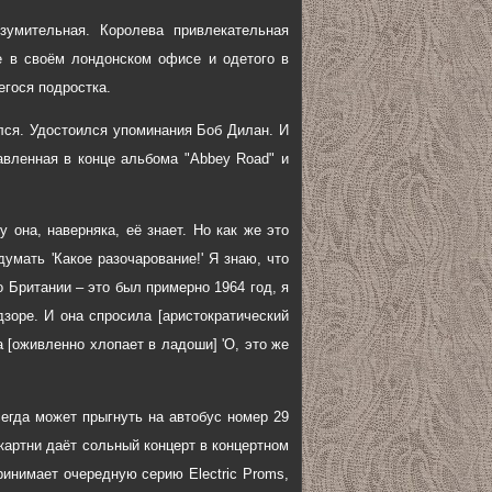
зумительная. Королева привлекательная
е в своём лондонском офисе и одетого в
егося подростка.
лся. Удостоился упоминания Боб Дилан. И
авленная в конце альбома "Abbey Road" и
у она, наверняка, её знает. Но как же это
думать 'Какое разочарование!' Я знаю, что
о Британии – это был примерно 1964 год, я
зоре. И она спросила [аристократический
ла [оживленно хлопает в ладоши] 'О, это же
егда может прыгнуть на автобус номер 29
картни даёт сольный концерт в концертном
инимает очередную серию Electric Proms,