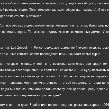
шка в юбке и очень длинными ногами, проходящая на каблуках, заставл
ой рекламе будет: 'Этот телефон заставит обернуться каждого'. И это 
сделал нечто очень похожее.
ouTube это как видеть поклонников, которые, как ты знал, были там, но
 появились здесь. Ты можешь видеть их в их собственных домах. И эт
пы, как Led Zeppelin и Police, ощущают давление "поклонников, которы
али с ними контакт" своим воссоединением и началом новых турне.
ди, которые не видели тебя в те времена, хотя оказаться среди тех
сли только воссоединение не является несчастьем – не буду называть н
лось, что они на самом деле хороши. Я собираюсь сходить на Zeppelin.
лжен признать, что я цинично считаю, что всё это делается ради ден
, когда мы только начинали делать карьеру, всё делалось ради денег и
ностями, воссоединение - хорошая идея".
том знают, но даже Beatles планировали ещё раз разыграть карты в 1976