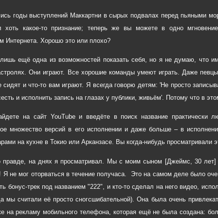
ись годы выступлений Маккартни в сырых подвалах перед пьяными мо
л хоть какое-то признание; теперь же вы можете в одно мгновени
м Интернета. Хорошо это или плохо?
 лишь ещё одна из возможностей показать себя, но я не думаю, что и
астролях. Они играют. Все хорошие команды умеют играть. Даже певц
 сидят и что-то вам играют. Я всегда говорю детям: 'Не просто записы
есть и исполнить запись на глазах у публики, живьём'. Потому что в эт
айдете на сайт YouTube и введёте в поиск название практически л
ое множество версий в его исполнении и даже больше – в исполнен
арами на кухне в Токио или Арканзасе. Вы когда-нибудь просматривали э
о правде, на днях я просматривал. Мы с моим сыном [Джеймс, 30 лет]
й! Я не мог оторваться в течение получаса. Это на самом деле было оч
ть бонус-трек под названием "222", и кто-то сделал на него видео, ис
да мы считали её просто сногсшибательной). Она была очень привлекат
е на рекламу мобильного телефона, которая ещё не была создана: бол