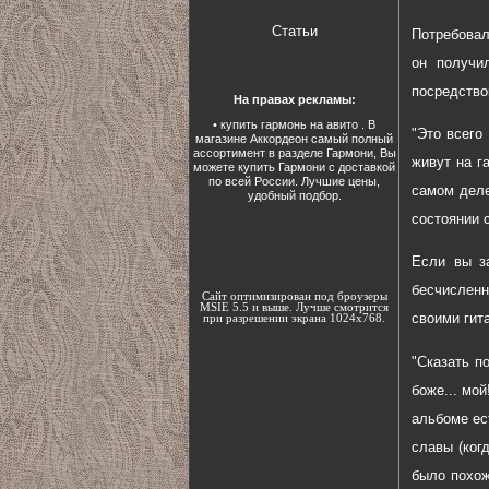
Статьи
Потребовал
он получи
посредство
На правах рекламы:
•
купить гармонь на авито
. В
"Это всего
магазине Аккордеон самый полный
ассортимент в разделе Гармони, Вы
живут на г
можете
купить Гармони
с доставкой
по всей России. Лучшие цены,
самом деле
удобный подбор.
состоянии с
Если вы з
бесчисленн
Сайт оптимизирован под броузеры
MSIE 5.5 и выше. Лучше смотрится
своими гит
при разрешении экрана 1024х768.
"Сказать п
боже... мо
альбоме ес
славы (ког
было похож