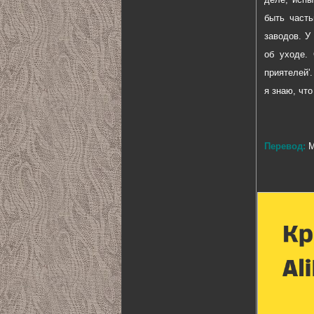
быть часть
заводов. У
об уходе.
приятелей'.
я знаю, чт
Перевод:
M