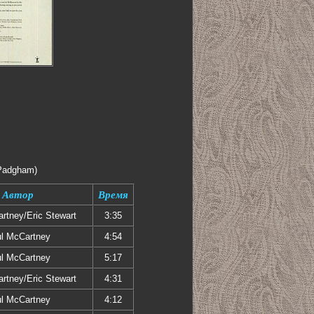
Padgham)
Автор
Время
rtney/Eric Stewart
3:35
l McCartney
4:54
l McCartney
5:17
rtney/Eric Stewart
4:31
l McCartney
4:12