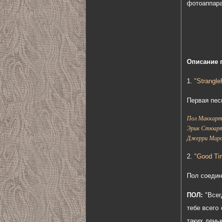
фотоаппара
Описание 
1.
"Strangle
Первая пес
Пол Маккартн
Эрик Стюарт:
Джерри Марот
2.
"Good Ti
Пол соедин
ПОЛ:
"Все
тебе всего
таких день