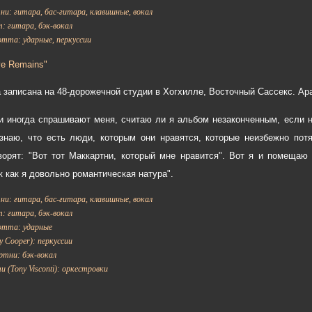
и: гитара, бас-гитара, клавишные, вокал
 гитара, бэк-вокал
тта: ударные, перкуссии
ve Remains"
 записана на 48-дорожечной студии в Хогхилле, Восточный Сассекс. Ар
 иногда спрашивают меня, считаю ли я альбом незаконченным, если н
знаю, что есть люди, которым они нравятся, которые неизбежно пот
ворят: "Вот тот Маккартни, который мне нравится". Вот я и помещаю
к как я довольно романтическая натура".
и: гитара, бас-гитара, клавишные, вокал
 гитара, бэк-вокал
тта: ударные
y Cooper): перкуссии
тни: бэк-вокал
 (Tony Visconti): оркестровки