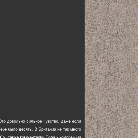
Это довольно сильное чувство, даже если
тебе было десять. В Британии не так много
[См. также комментарии Пола к композиции