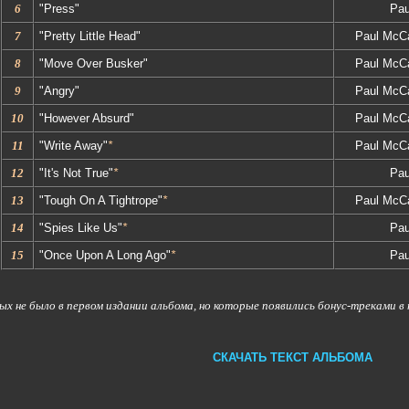
6
"Press"
Pau
7
"Pretty Little Head"
Paul McCa
8
"Move Over Busker"
Paul McCa
9
"Angry"
Paul McCa
10
"However Absurd"
Paul McCa
11
"Write Away"
*
Paul McCa
12
"It's Not True"
*
Pau
13
"Tough On A Tightrope"
*
Paul McCa
14
"Spies Like Us"
*
Pau
15
"Once Upon A Long Ago"
*
Pau
ых не было в первом издании альбома, но которые появились бонус-треками в
СКАЧАТЬ ТЕКСТ АЛЬБОМА