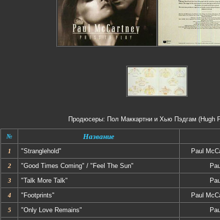
Продюсеры: Пол Маккартни и Хью Пэдгам (Hugh 
№
Название
1
"Stranglehold"
Paul McCa
2
"Good Times Coming" / "Feel The Sun"
Pau
3
"Talk More Talk"
Pau
4
"Footprints"
Paul McCa
5
"Only Love Remains"
Pau