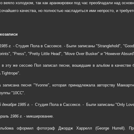
го веяло холодком, так как аранжировки под час преобладали над осно
сочайшего качества, но полностью насладиться ими непросто, и требуе
укозаписи
1985 г.
- Студия Пола в Сассексе. - Были записаны "Stranglehold", "Good
prints", "Press", "Pretty Little Head", "Move Over Busker" и "However Absurd
, в эту же сессию Пол записал песни, вошедшие в альбом в качестве бону
 Tightrope".
 записана песня "Yvonne", которая принадлежала авторству Маккарт
руппы "10СС".
 декабря 1985 г.
- Студия Пола в Сассексе. - Были записаны "Only Love 
раль 1986 г.
- микширование.
льбома оформил фотограф Джордж Харрелл (George Hurrell). П