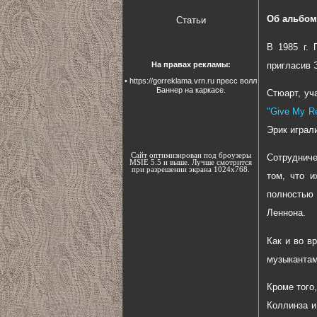
Об альбом
Статьи
В 1985 г. 
На правах рекламы:
пригласив 
•
https://gorreklama.vrn.ru
пресс волл
Баннер на каркасе.
Стюарт, уч
"Give My Re
Эрик играли
Сайт оптимизирован под броузеры
Сотрудниче
MSIE 5.5 и выше. Лучше смотрится
при разрешении экрана 1024х768.
том, что 
полностью 
Леннона.
Как и во в
музыкантам
Кроме того
Коллинза и