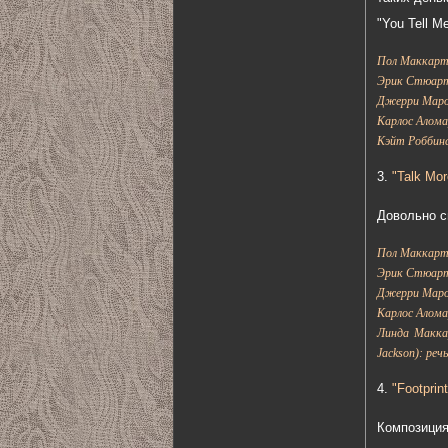
"You Tell 
Пол Маккартн
Эрик Стюарт:
Джерри Маро
Карлос Аломар
Кэйт Роббинс 
3.
"Talk Mor
Довольно с
Пол Маккартн
Эрик Стюарт:
Джерри Маро
Карлос Алома
Линда Макка
Jackson): речь
4.
"Footprin
Композиция