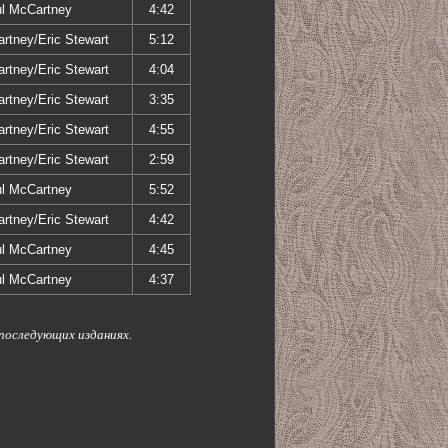
l McCartney
4:42
rtney/Eric Stewart
5:12
rtney/Eric Stewart
4:04
rtney/Eric Stewart
3:35
rtney/Eric Stewart
4:55
rtney/Eric Stewart
2:59
l McCartney
5:52
rtney/Eric Stewart
4:42
l McCartney
4:45
l McCartney
4:37
 последующих изданиях.