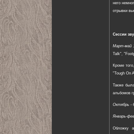
него немно
отрывки вы
Сессии зв
Март-май 
Talk", "Foot
Кроме того
"Tough On A
Также была
альбомов г
Октябрь - 6
Январь-фев
Обложку а