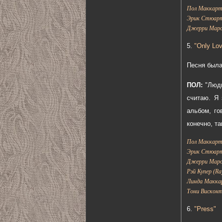
Пол Маккартн
Эрик Стюарт:
Джерри Маро
5.
"Only Lo
Песня была
ПОЛ:
"Люди
считаю. Я 
альбом, го
конечно, та
Пол Маккартн
Эрик Стюарт:
Джерри Маро
Рэй Купер (Ra
Линда Маккар
Тони Висконти
6.
"Press"