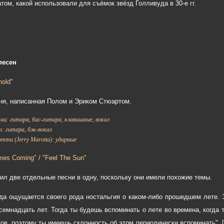
том, какой использовали для съёмок звёзд Голливуда в 30-е гг.
песен
hold"
ня, написанная Полом и Эриком Стюартом.
и: гитара, бас-гитара, клавишные, вокал
 гитара, бэк-вокал
та (Jerry Marotta): ударные
mes Coming" / "Feel The Sun"
ил две отдельные песни в одну, поскольку они имели похожие темы.
гда ощущается своего рода ностальгия о каком-либо прошедшем лете. 
 семнадцать лет. Тогда ты будешь вспоминать о лете во времена, когда 
ков, поэтому ты имеешь склонность об этом периодически вспоминать". 