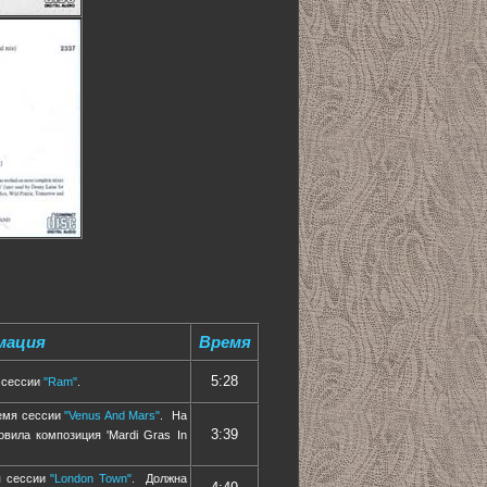
мация
Время
5:28
я сессии
"Ram"
.
ремя сессии
"Venus And Mars"
. На
3:39
вила композиция 'Mardi Gras In
я сессии
"London Town"
. Должна