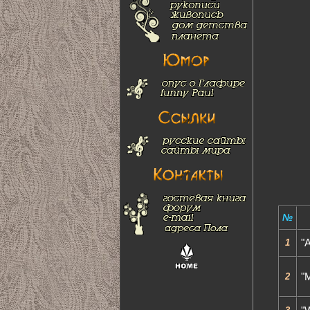
№
1
"A
2
"M