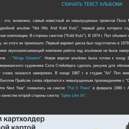
СКАЧАТЬ ТЕКСТ АЛЬБОМА
" - это, возможно, самый известный из невыпущенных проектов Пола
двойной альбом "Hot Hitz And Kold Kutz", первый диск которого со
е композиции, B-стороны синглов ("Kold Kutz"). В 1974 г. Пол объявил 
у, но этого не произошло. Первый вариант диска был подготовлен в 1978 
ием звукозаписывающей компании работа над альбомом не была завер
итов -
"Wings Greatest"
. Новая версия альбома была готова к концу 
мериканского художника Сола Стейнберга сделать рисунок для облож
т снова оказался заморожен. В конце 1987 г. в студии "Air" Пол в
Биллом Прайсом снова обратился к невыпущенным произведениям с "Cold 
me Next Year" появились на сингле
"Put It There"
в феврале 1990 г. А
 качестве второй стороны сингла
"Spies Like Us"
.