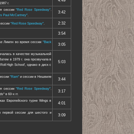
4:49
987 г.
мя сессии
"Red Rose Speedway"
.
3:42
s Paul McCartney"
.
2:32
 сессии
"Red Rose Speedway"
.
3:54
мке Лимпн во время сессии
"Back
3:05
ачалась в качестве музыкальной
Затем в 1979 г. она прозвучала в
5:03
ll High School', однако в диск с
 сессии
"Ram"
и сессии в Нешвиле
3:44
мя сессии
"Red Rose Speedway"
.
3:17
" в 60-х гг.
мках Европейского турне Wings в
4:01
я первой сессии для шестого и
3:09