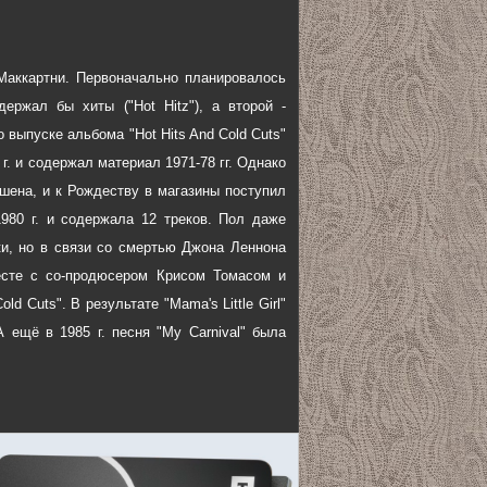
 Маккартни. Первоначально планировалось
держал бы хиты ("Hot Hitz"), а второй -
о выпуске альбома "Hot Hits And Cold Cuts"
г. и содержал материал 1971-78 гг. Однако
шена, и к Рождеству в магазины поступил
1980 г. и содержала 12 треков. Пол даже
ки, но в связи со смертью Джона Леннона
месте с со-продюсером Крисом Томасом и
Cuts". В результате "Mama's Little Girl"
 ещё в 1985 г. песня "My Carnival" была