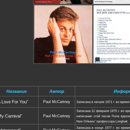
Название
Автор
Инфор
 Love For You"
Paul McCartney
Записана в начале 1971 г. во врем
Записана 12 февраля 1975 г. во в
y Carnival"
Paul McCartney
написание этой песни Пола вдохно
New Orleans' профессора Longhair.
Записана в конце 1977 г. во врем