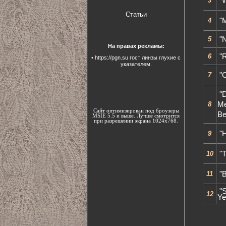
3
"W
Статьи
4
"M
5
"N
На правах рекламы:
6
"R
•
https://pgn.su
гост линзы глухие с
указателем.
7
"C
"D
8
Me
Сайт оптимизирован под броузеры
Be
MSIE 5.5 и выше. Лучше смотрится
при разрешении экрана 1024х768.
9
"H
10
"T
11
"B
"S
12
Ye