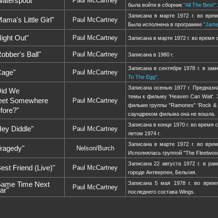
aterspout"
Paul McCartney
была войти в сборник
"All The Best"
1
Записана в марте 1972 г. во вре
ama's Little Girl"
Paul McCartney
Была исполнена в программе
"Jame
ight Out"
Paul McCartney
Записана в марте 1972 г. во время
obber's Ball"
Paul McCartney
Записана в 1980 г.
Записана в сентябре 1978 г. в за
age"
Paul McCartney
To The Egg"
.
Записана осенью 1977 г. Предназн
id We
темы к фильму 'Heaven Can Wait'. 
et Somewhere
Paul McCartney
фильме группы "Ramones" 'Rock & Ro
fore?"
саундреком фильма она не вошла.
Записана в конце 1970 г. во время
ey Diddle"
Paul McCartney
летом 1974 г.
Записана в марте 1972 г. во вре
ragedy"
Nelson/Burch
Исполнялась группой "The Fleetwoods
Записана 22 августа 1972 г. в ра
est Friend (Live)"
Paul McCartney
городе Антверпен, Бельгия.
Записана 5 мая 1978 г. во врем
ame Time Next
Paul McCartney
ar"
последнего состава Wings.