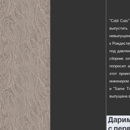
"Cold Cuts
выпустить 
невыпущенны
к Рождеств
под давлен
сборник х
попросил а
этот проек
инженером 
и "Same Ti
выпущена в