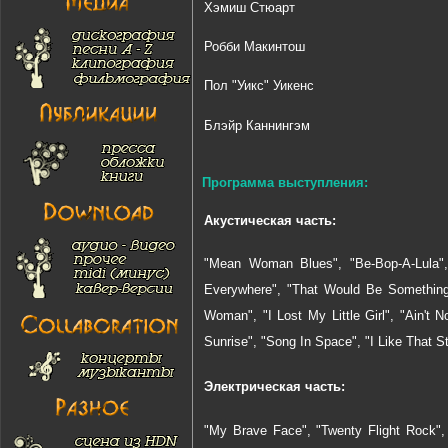
Хэмиш Стюарт
Робби Макинтош
Пол "Уикс" Уикенс
Блэйр Каннингэм
Программа выступления:
Акустическая часть:
"Mean Woman Blues", "Be-Bop-A-Lula",
Everywhere", "That Would Be Something"
Woman", "I Lost My Little Girl", "Ain't
Sunrise", "Song In Space", "I Like That S
Электрическая часть:
"My Brave Face", "Twenty Flight Rock",