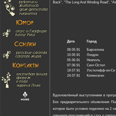
Back", "The Long And Winding Road", "Ain
Дата
Город
08.05.91
Барселона
10.05.91
Лондон
05.06.91
Неаполь
07.06.91
Сент-Остел
19.07.91
Уэстклифф-он-Си
24.07.91
Копенгаген
Вдохновлённый выступлением в прогр
Без предварительного объявления По
которое было условно поделено на 2 ча
озвучили просочившийся слух о грядущ