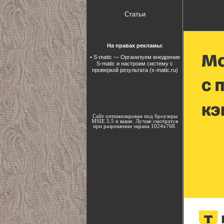
Статьи
На правах рекламы:
•
S-matic
— Организуем внедрение
S-matic и настроим систему с
проверкой результата (s-matic.ru)
Сайт оптимизирован под броузеры
MSIE 5.5 и выше. Лучше смотрится
при разрешении экрана 1024х768.