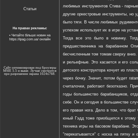
любимых инструментов Стива - парные 
Статьи
другие оркестровые инструменты, но у
было тяги. В числе любимых рудиментов 
На правах рекламы:
успехом использует их в игре на уста
•
Читайте більше новин на
Тогда все это было в новинку. Тог
https://ipag.com.ua/
онлайн
предшественника на барабанном Оли
бесчисленным том томам сверху вниз. 
и рельефные. Это касается и его сол
Сайт оптимизирован под броузеры
детского конструктора кочует из пласт
MSIE 5.5 и выше. Лучше смотрится
при разрешении экрана 1024х768.
через бочку. Значит, потом будет rat
считалочки, работают безотказно. Пр
годы большинство барабанщиков, отд
себе. Он и сегодня в большинстве слу
его правая нога. Дело в том, что брат
юный Гэдд тоже приобщился к этому 
техника игры на басовом барабане. Это
"перекатывается" с носка на пятку и