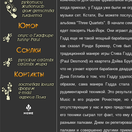
когда приехал, у Гэдда уже были не о
музыки сет. Кстати, Вы можете послу
альбома "Three Quartets". В начале се
едет покорять Нью-Йорк. Они играют д
Гэдд еще не такой мощный барабанщик.
как сказал Рэнди Бреккер, Стив бы
традиционной манере игры Стива Гэдд
(Paul Desmond) из квартета Дэйва Бру
что не узнает короля барабанов двадца
Дэна Готлиба о том, что Гэдду удалос
образом, сама манера Гэдда стала 
рудиментарной техникой. Это результа
Music в его родном Рочестере, но 
отсутствующее у нас и ярко представ
его техники сыграл тот факт, что ем
разными палками. Днем он репетировал
палками и совершенно другими прием