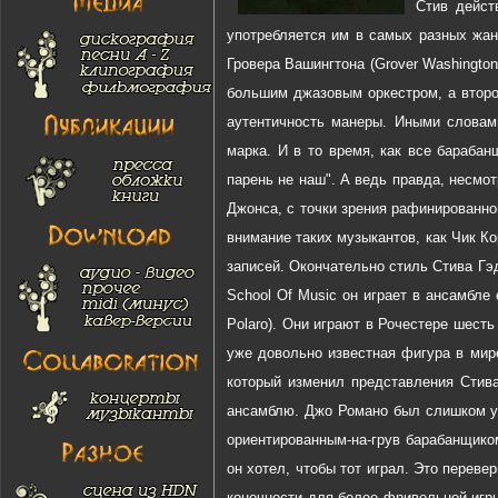
Стив дейст
употребляется им в самых разных жан
Гровера Вашингтона (Grover Washington
большим джазовым оркестром, а втор
аутентичность манеры. Иными словами
марка. И в то время, как все барабан
парень не наш". А ведь правда, несмо
Джонса, с точки зрения рафинированно
внимание таких музыкантов, как Чик К
записей. Окончательно стиль Стива Гэ
School Of Music он играет в ансамбл
Polaro). Они играют в Рочестере шесть
уже довольно известная фигура в мире
который изменил представления Стив
ансамблю. Джо Романо был слишком ув
ориентированным-на-грув барабанщиком
он хотел, чтобы тот играл. Это переве
конечности для более фривольной игры