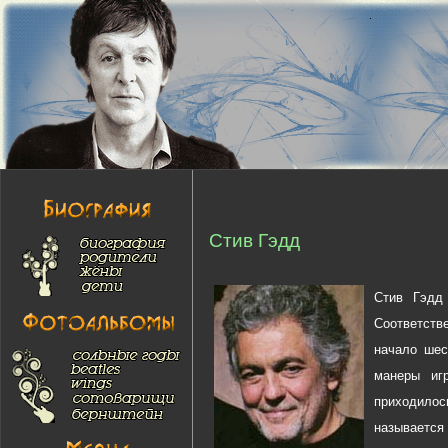
Стив Гэдд
Стив Гэдд
Соответств
начало шес
манеры иг
приходилось
называется