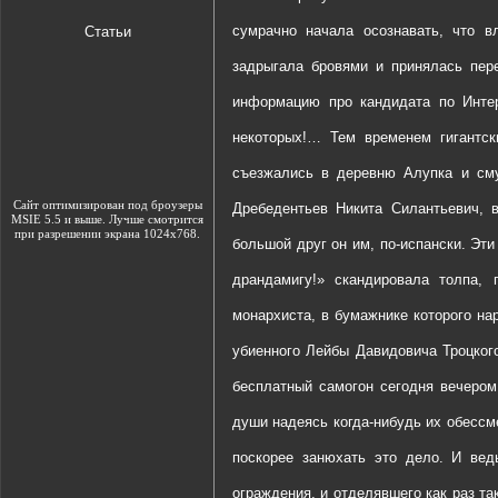
сумрачно начала осознавать, что вл
Статьи
задрыгала бровями и принялась пер
информацию про кандидата по Интер
некоторых!… Тем временем гигантск
съезжались в деревню Алупка и сму
Сайт оптимизирован под броузеры
Дребедентьев Никита Силантьевич, 
MSIE 5.5 и выше. Лучше смотрится
при разрешении экрана 1024х768.
большой друг он им, по-испански. Эт
драндамигу!» скандировала толпа, 
монархиста, в бумажнике которого н
убиенного Лейбы Давидовича Троцког
бесплатный самогон сегодня вечером
души надеясь когда-нибудь их обессм
поскорее занюхать это дело. И вед
ограждения, и отделявшего как раз та