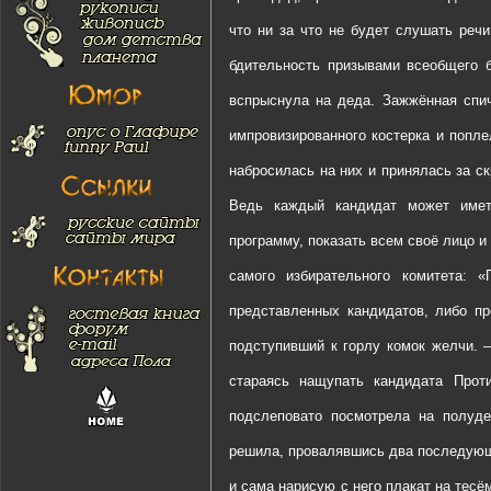
что ни за что не будет слушать речи
бдительность призывами всеобщего б
вспрыснула на деда. Зажжённая спич
импровизированного костерка и попл
набросилась на них и принялась за с
Ведь каждый кандидат может имет
программу, показать всем своё лицо и
самого избирательного комитета: 
представленных кандидатов, либо пр
подступивший к горлу комок желчи. 
стараясь нащупать кандидата Прот
подслеповато посмотрела на полуде
решила, провалявшись два последующ
и сама нарисую с него плакат на тесё