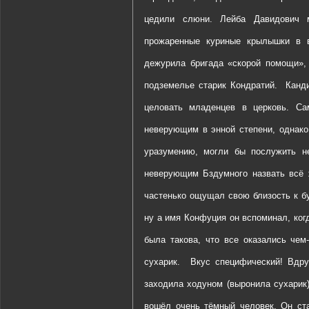
цедили слюни. Лейба Давидович м
прожаренные куриные крылышки в в
дежурила бригада «скорой помощи», 
подземелье старик Кондратий.
Канд
целовать младенцев в церковь. С
неверующим в энной степени, однако
уразумению, могли бы послужить н
неверующим Бздумного назвать всё 
частенько ощущал свою близость к б
ну а имя Конфуция он вспоминал, ког
была такова, что все оказались чем
сухарик.
Вкус специфический! Вдру
заходила ходуном (выронила сухарик)
вошёл очень тёмный человек. Он ста