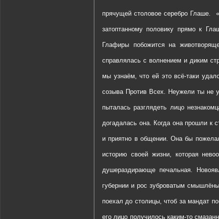
прячущей столовое серебро Глаше.
затоптанному половику прямо к Гла
Глафиры побожится на животворяще
справлялась с волнением и диким ст
мы узнаём, что ей это всё-таки удало
созыва Против Всех. Неужели ты не 
пыталась разглядеть лицо незнакомц
догадалась она. Когда она прошли к с
и приятно в общении. Она бы пожелал
историю своей жизни, которая нево
душераздирающе печальная. Новояв
губернии и рос зуброватым смышлёныш
поехал до столицы, чтоб за мандат по
его лицо получилось каким-то смазанн