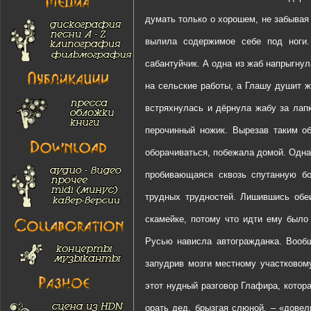
думать только о хорошем, не забывая 
вылила содержимое себе под ноги.
сабантуйчик. А одна из жаб напрыгну
на сельские работы, а Глашу душит ж
встряхнулась и дёрнула жабу за лапк
перочинный ножик. Вырезав таким об
оборачиваться, побежала домой. Одна
пробивающаяся сквозь спутанную б
трудных трудностей. Лишившись обеи
скамейке, потому что идти ему было
Русью нависла автогражданка. Вообщ
запудрив мозги местному участковом
этот нудный разговор Глафира, котор
орать дед, брызгая слюной. – «дове