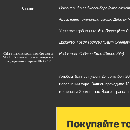
Инженер: Арни Аксельберг (
Arne Akselb
Статьи
Ассистент инженера: Эндрю Дабмэн (
Управляющий хором: Бэн Пэрри (
Ben Pa
Дирижер: Гэвин Гринуэй (
Gavin Greenaw
Редактор: Саймон Килн (
Simon Kiln
)
Сайт оптимизирован под броузеры
MSIE 5.5 и выше. Лучше смотрится
при разрешении экрана 1024х768.
Альбом был выпущен 25 сентября 200
исполнении хора. Запись проходила 13
в Карнегги-Холл в Нью-Йорке. Трансля