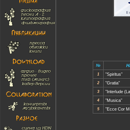
№
Н
1
"Spiritus"
2
"Gratia"
3
"Interlude (L
4
"Musica"
5
"Ecce Cor 