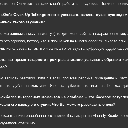
ователен. Он может заставить себя работать… Надеюсь, Вы меня понима
 «She’s Given Up Talking» можно услышать запись, пущенную задом
бились такого звучания?
то мы записывались на ленту (что для меня сейчас нехарактерно), ког
то это здорово, потому что я помню как на многих сессиях, я часто слы
удь использовать, так что я записал этот звук на цифровую аудио кассет
ого, во время гитарного проигрыша можно услышать обрывки како
ело?
ам записан разговор Пола с Расти, громкая реплика, обращение к Раст
ь этот дубль на пластинке. Я не стал убирать этот возглас, Пол дал до
наиболее интересных моментов на альбоме – это басовое вступлен
сали его вживую в студии. Что Вы можете рассказать о нем?
у сказать ничего особенного о партии бас гитары на «Lonely Road», кро
олучилось отличным.