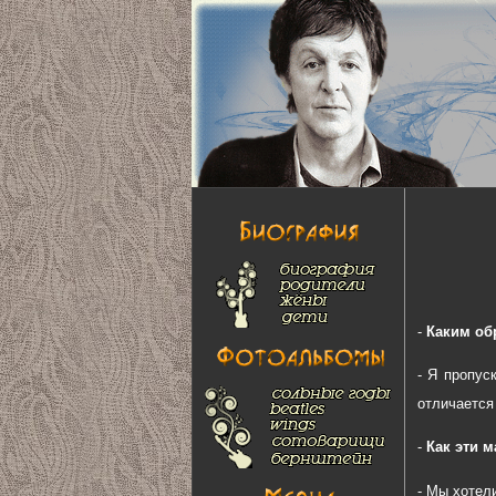
-
Каким об
- Я пропус
отличается
-
Как эти 
- Мы хотели