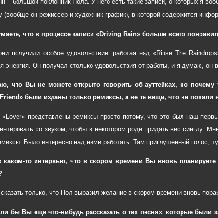
сын – большой поклонник Пола. У него есть такие записи, о которых я в
у (вообще он режиссер и художник-график), в которой содержится инфо
маете, что в процессе записи «Driving Rain» больше всего понравил
ни получили особое удовольствие, работая над «Rinse The Raindrops
я энергия. Он получал столько удовольствия от работы, и я думаю, он 
аю, что Вы не можете открыто говорить об ауттейках, но почему 
 Friend» были изданы только ремиксы, а не те вещи, что не попали
е «Lover» представлены ремиксы просто потому, что это был наш перв
ентировать со звуком, чтобы в некотором роде придать вес синглу. Мн
ремиксы. Было интересно над ними работать. Там приглушенный голос, т
 каком-то интервью, что в скором времени Вы вновь планируете 
?
у сказать только, что Пол выразил желание в скором времени вновь пор
 ли бы Вы еще что-нибудь рассказать о тех песнях, которые были з