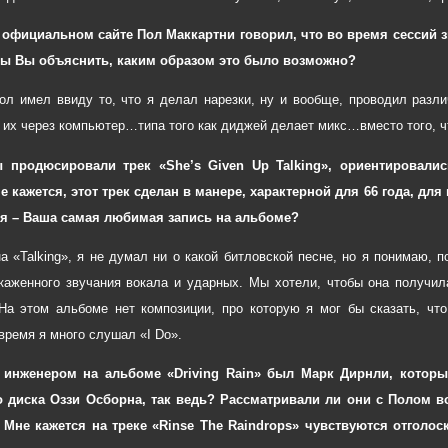
 официальном сайте Пол Маккартни говорил, что во время сессий з
бы Вы объяснить, каким образом это было возможно?
ол имел ввиду то, что я делал нарезки, ну и вообще, проводил разл
 их через компьютер…типа того как диджей делает микс…вместо того, чт
ы продюсировали трек «She’s Given Up Talking», ориентировали
 кажется, этот трек сделан в манере, характерной для 66 года, для 
я – Ваша самая любимая запись на альбоме?
на «Talking», я не думал ни о какой битловской песне, но я понимаю,
каженного звучания вокала и ударных. Мы хотели, чтобы она получила
На этом альбоме нет композиции, про которую я мог бы сказать, ч
время я много слушал «I Do».
инженером на альбоме «Driving Rain» был Марк Дирнли, которы
о диска Оззи Осборна, так ведь? Рассматривали ли они с Полом во
 Мне кажется на треке «Rinse The Raindrops» чувствуются отголоск