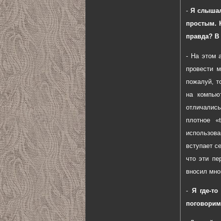
-
Я слышал
простым. 
правда? В 
- На этом 
провести м
пожалуй, т
на компью
отличались
плотное «
использова
вступает с
что эти пе
вносил мно
-
Я где-т
поговорим