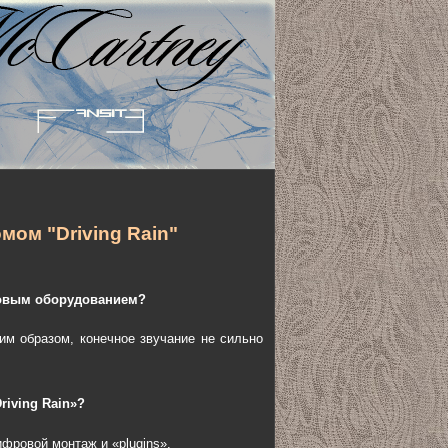
мом "Driving Rain"
ровым оборудованием?
ким образом, конечное звучание не сильно
iving Rain»?
ифровой монтаж и «plugins».