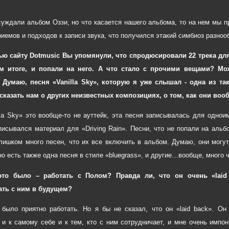
суждали альбом Оззи, но что касается нашего альбома, то на нем мы 
риемов и подходов к записи звука, что получился этакий симбиоз разн
ью сайту Dotmusic Вы упомянули, что спродюсировали 22 трека для 
м итоге, и попали на него. А что стало с прочими вещами? Мож
? Думаю, песня «Vanilla Sky», которую я уже слышал - одна из та
сказать нам о других неизвестных композициях, о том, как они воо
illa Sky» это вообще-то не ауттейк, эта песня записывалась для одно
писывался материал для «Driving Rain». Песни, что не попали на альб
лишком много песен, что их все включить в альбом. Думаю, они могу
 есть также одна песня в стиле «bluegrass», и другие…вообще, много ч
это было – работать с Полом? Правда ли, что он очень «laid
ать с ним в будущем?
было приятно работать. Но я бы не сказал, что он «laid back». Он
 и к самому себе и к тем, кто с ним сотрудничает, и мне очень импон