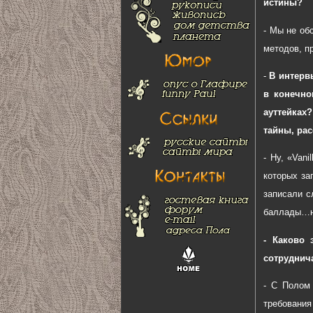
истины?
- Мы не об
методов, п
-
В интерв
в конечно
ауттейках
тайны, рас
- Ну, «Van
которых за
записали с
баллады…но
- Каково 
сотруднич
- С Полом 
требования