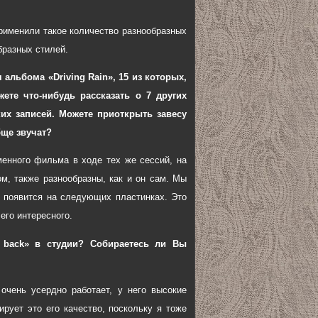
применили такое количество разнообразных
ообразных стилей.
альбома «Driving Rain», 15 из которых,
ете что-нибудь рассказать о 7 других
ких записей. Можете приоткрыть завесу
бще звучат?
именного фильма в ходе тех же сессий, на
ом, также разнообразны, как и он сам. Мы
т появится на следующих пластинках. Это
его интересного.
 back» в студии? Собираетесь ли Вы
 очень усердно работает, у него высокие
ирует это его качество, поскольку я тоже