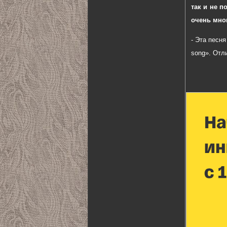
так и не п
очень мно
- Эта песня
song». Отл