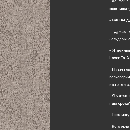
- Да, мой 
меня книжк
-
Как Вы ду
- Думаю, о
безудержна
- Я поним
Lover To A
- На сингл
поэксперим
итоге эти 
-
Я читал в
ним сроки
- Пока мог
-
Не могли