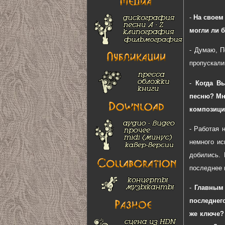
-
На своем
могли ли 
- Думаю, П
пропускали
-
Когда В
песню? Мне
композици
- Работая 
немного ис
добились. 
последнее 
-
Главным 
последнег
же ключе?