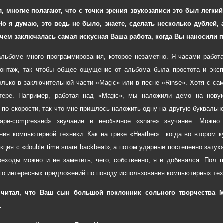
, многие полагают, что с точки зрения звукозаписи это был легки
Но я думаю, это ведь не было, знаете, сделать несколько дублей,
чем заключалась самая искусная Ваша работа, когда Вы наносили п
альбоме много программирования, которое незаметно. Я часами работ
онтаж, так чтобы общее ощущение от альбома была простота и эксп
олько в заключительной части «Magic» или в песне «Rinse». Хотя с с
тере. Например, работая над «Magic», мы наложили демо на новую
 по скорости, так что мне пришлось наложить одну на другую буквально
tape-compressed» звучание и необычное «snare» звучание. Можно
ния компьютерной техники. Как на треке «Heather»…когда во втором
екция с «double time snare backbeat», а потом ударные постепенно затух
реходы можно и не заметить; чего, собственно, я и добивался. Пол 
го интересных предложений по поводу использования компьютерных техн
о читал, что Ваш сын большой поклонник сольного творчества М
.