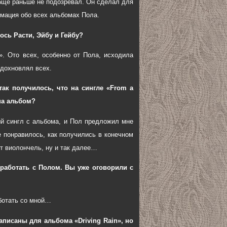
ообще раньше не подозревал. Он сделал для
рмация обо всех альбомах Пола.
ось Расти, Эйбу и Гейбу?
». Ото всех, особенно от Пола, исходила
вдохновлял всех.
так получилось, что на сингле «From a
 на альбом?
ый сингл с альбома, и Пол предложил мне
е понравилось, как получились в конечном
ут виолончель, ну и так далее…
работать с Полом. Вы уже оговорили с
аботать со мной…
аписаны для альбома «Driving Rain», но