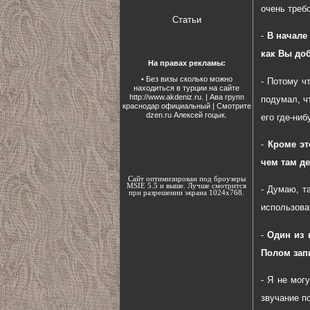
очень треб
Статьи
-
В начале
как Вы до
На правах рекламы:
• Без визы сколько можно
- Потому ч
находиться в турции на сайте
http://www.akdeniz.ru
. |
Ава групп
подумал, ч
краснодар официальный
| Смотрите
dzen.ru
Алексей гоцык.
его где-ниб
-
Кроме эт
чем там д
Сайт оптимизирован под броузеры
MSIE 5.5 и выше. Лучше смотрится
- Думаю, т
при разрешении экрана 1024х768.
использоват
-
Один из 
Полом запи
- Я не мог
звучание п