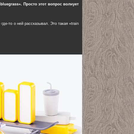
bluegrass». Просто этот вопрос волнует
где-то о ней рассказывал. Это такая «train