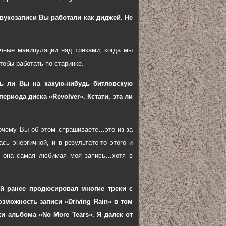
вукозаписи Вы работали как диджей. Не
ичные манипуляции над треками, когда мы
обы работать по старинке.
сь ли Вы на какую-нибудь битловскую
периода диска «Revolver». Кстати, эта ли
 почему Вы об этом спрашиваете…это из-за
сь энергичной, и в результате-то этого и
то она самая любимая моя запись…хотя в
й ранее продюсировал многие треки с
зможность записи «Driving Rain» в том
и альбома «No More Tears». Я далек от