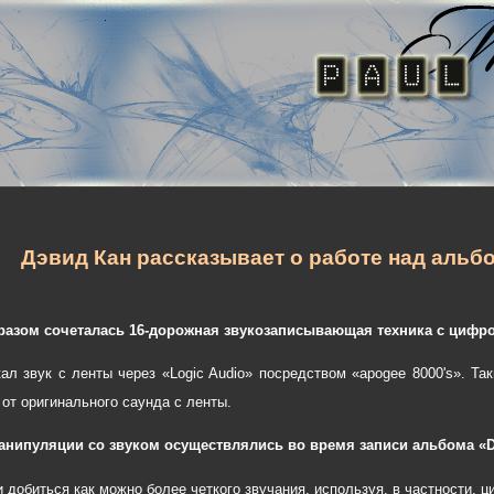
Дэвид Кан рассказывает о работе над альбо
разом сочеталась 16-дорожная звукозаписывающая техника с циф
кал звук с ленты через «Logic Audio» посредством «apogee 8000's». Та
 от оригинального саунда с ленты.
манипуляции со звуком осуществлялись во время записи альбома «Dr
 добиться как можно более четкого звучания, используя, в частности, ц