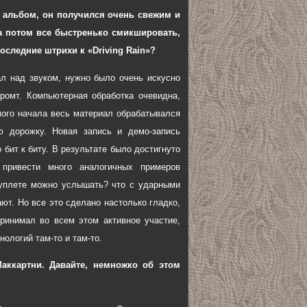
й альбом, он получился очень свежим и
 а потом все быстренько смикшировать,
оследние штрихи к «Driving Rain»?
ал над звуком, нужно было очень искусно
ромт. Компьютерная обработка очевидна,
амого начала весь материал обрабатывался
 дорожку. Новая запись и демо-запись
 бит к биту. В результате было достигнуто
 привести много аналогичных примеров
 куплете можно услышать? что с ударными
ают. Но все это сделано настолько гладко,
принимал во всем этом активное участие,
ологий там-то и там-то.
аккартни. Давайте, немножко об этом