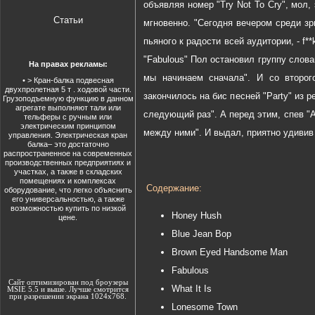
объявляя номер "Try Not To Cry", мол, 
Статьи
мгновенно. "Сегодня вечером среди зр
пьяного к радости всей аудитории, - f*
"Fabulous" Пол остановил группу слова
На правах рекламы:
мы начинаем сначала". И со второг
•
> Кран-балка подвесная
двухпролетная 5 т
. ходовой части.
закончилось на бис песней "Party" из 
Грузоподъемную функцию в данном
агрегате выполняют тали или
следующий раз". А перед этим, спев "Al
тельферы с ручным или
электрическим принципом
между ними". И выдал, приятно удивив 
управления. Электрическая
кран
балка
– это достаточно
распространенное на современных
производственных предприятиях и
участках, а также в складских
помещениях и комплексах
Содержание:
оборудование, что легко объяснить
его универсальностью, а также
возможностью купить по низкой
Honey Hush
цене.
Blue Jean Bop
Brown Eyed Handsome Man
Fabulous
Сайт оптимизирован под броузеры
What It Is
MSIE 5.5 и выше. Лучше смотрится
при разрешении экрана 1024х768.
Lonesome Town