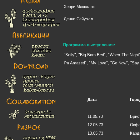
Хенри Маккалок
Денни Сейуэлл
Программа выступления:
"Soily", "Big Barn Bed", "When The Night
I'm Amazed", "My Love", "Go Now", "Say Y
Дата
Горо
11.05.73
Брис
12.05.73
Окф
13.05.73
Кар