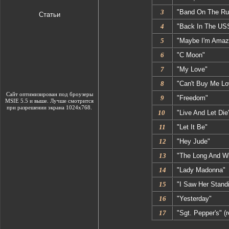
3
"Band On The Ru
Статьи
4
"Back In The US
5
"Maybe I'm Amaz
6
"C Moon"
7
"My Love"
8
"Can't Buy Me Lo
Сайт оптимизирован под броузеры
9
"Freedom"
MSIE 5.5 и выше. Лучше смотрится
при разрешении экрана 1024х768.
10
"Live And Let Die
11
"Let It Be"
12
"Hey Jude"
13
"The Long And W
14
"Lady Madonna"
15
"I Saw Her Stand
16
"Yesterday"
17
"Sgt. Pepper's" (