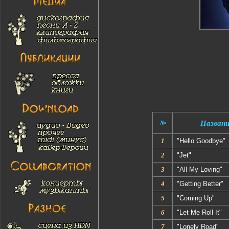
№
Названи
1
"Hello Goodbye"
2
"Jet"
3
"All My Loving"
4
"Getting Better"
5
"Coming Up"
6
"Let Me Roll It"
7
"Lonely Road"