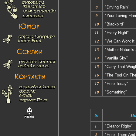
8
"Driving Rain"
9
"Your Loving Fla
10
"Blackbird"
11
"Every Night"
12
"We Can Work It 
13
"Mother Nature's
14
"Vanilla Sky"
15
"Carry That Weig
16
"The Fool On The 
17
"Here Today"
18
"Something"
№
На
1
"Eleanor Rigby"
2
"Here, There And