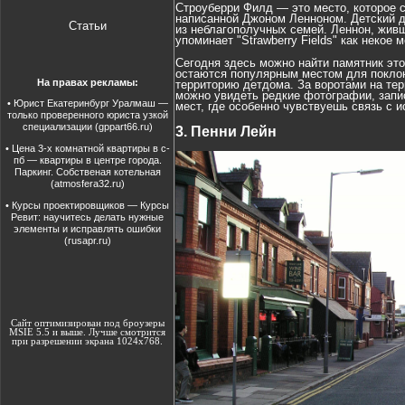
Строуберри Филд — это место, которое с
написанной Джоном Ленноном. Детский д
Статьи
из неблагополучных семей. Леннон, живши
упоминает "Strawberry Fields" как некое
Сегодня здесь можно найти памятник эт
остаются популярным местом для поклон
На правах рекламы:
территорию детдома. За воротами на тер
можно увидеть редкие фотографии, запис
•
Юрист Екатеринбург Уралмаш
—
мест, где особенно чувствуешь связь с 
только проверенного юриста узкой
специализации (gppart66.ru)
3. Пенни Лейн
•
Цена 3-х комнатной квартиры в с-
пб
— квартиры в центре города.
Паркинг. Собственая котельная
(atmosfera32.ru)
•
Курсы проектировщиков
— Курсы
Ревит: научитесь делать нужные
элементы и исправлять ошибки
(rusapr.ru)
Сайт оптимизирован под броузеры
MSIE 5.5 и выше. Лучше смотрится
при разрешении экрана 1024х768.