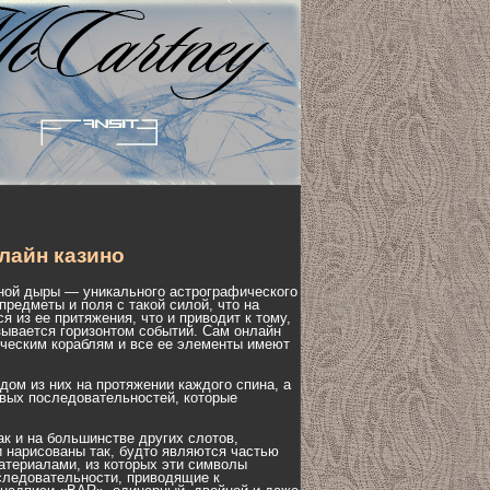
нлайн казино
рной дыры — уникального астрографического
предметы и поля с такой силой, что на
 из ее притяжения, что и приводит к тому,
зывается горизонтом событий. Сам онлайн
ческим кораблям и все ее элементы имеют
дом из них на протяжении каждого спина, а
овых последовательностей, которые
ак и на большинстве других слотов,
и нарисованы так, будто являются частью
атериалами, из которых эти символы
оследовательности, приводящие к