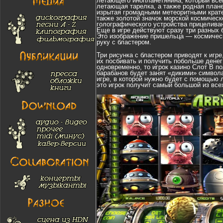
летающего инопланетянина, который все
летающая тарелка, а также родная плане
изрытая громадными метеоритными крате
также золотой значок морской космичес
голографического устройства прицелива
Еще в игре действуют сразу три разных 
Это изображение пришельца — космическо
руку с бластером.
Три рисунка с бластером приводят к игр
их посбивать и получить побольше денег
одновременно, то игрок казино Слот В п
барабанов будет занят «дикими» символ
игре, в которой нужно будет с помощью л
это игрок получит самый большой из всех