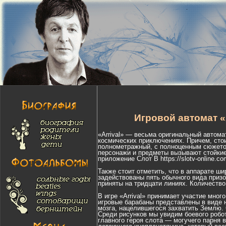
Игровой автомат «
«Arrival» — весьма оригинальный автома
космических приключениях. Причем, сто
полнометражный, с полноценным сюжетом
персонажи и предметы вызывают стойкие
приложение Слот В
https://slotv-online.c
Также стоит отметить, что в аппарате ш
задействованы пять обычного вида призо
приняты на тридцати линиях. Количество 
В игре «Arrival» принимает участие мно
игровые барабаны представлены в виде н
мозга, нацелившегося захватить Землю. С
Среди рисунков мы увидим боевого робо
главного героя слота — могучего парня 