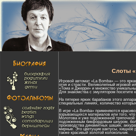
Слоты «
Игровой автомат «La Bomba» — это ярка
огня и страсти. Великолепный игровой и
«Тома и Джерри» и множество уникальных
Для знакомства с эмулятором посетите 
На пятерке ярких барабанов этого аппара
специальных линиях, количество которых
В игре «La Bomba» применяются красиво
взрывающихся материалов или того, что 
Молотова и уже подожженной тряпочкой в
подожженным бикфордовым шнуром, больш
производства динамитных шашек, аккура
мирные. Это цветущие кактусы, хищное р
также красивый золотой колокольчик.